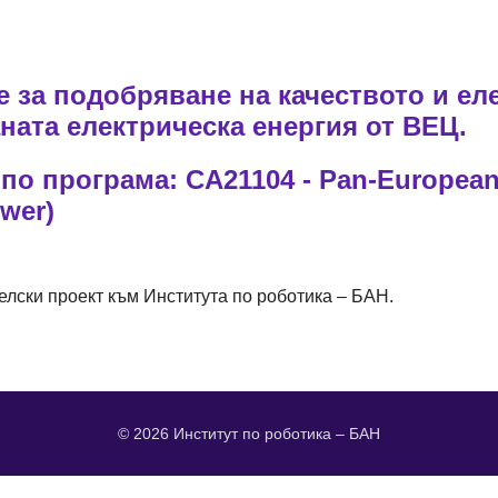
 за подобряване на качеството и ел
ната електрическа енергия от ВЕЦ.
по програма: CA21104 - Pan-European 
wer)
лски проект към Института по роботика – БАН.
© 2026 Институт по роботика – БАН