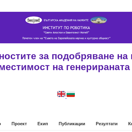
остите за подобряване на 
местимост на генерираната
о
Проект
Екип
Публикации
Резултати
К