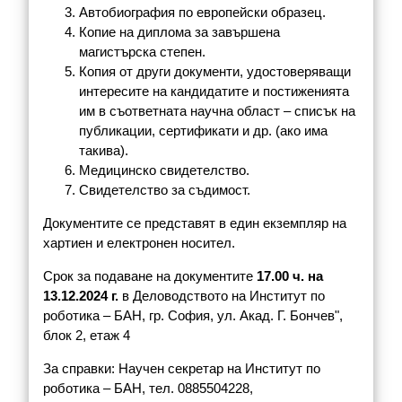
Автобиография по европейски образец.
Копие на диплома за завършена
магистърска степен.
Копия от други документи, удостоверяващи
интересите на кандидатите и постиженията
им в съответната научна област – списък на
публикации, сертификати и др. (ако има
такива).
Медицинско свидетелство.
Свидетелство за съдимост.
Документите се представят в един екземпляр на
хартиен и електронен носител.
Срок за подаване на документите
17.00 ч. на
13.12.2024 г.
в Деловодството на Институт по
роботика – БАН, гр. София, ул. Акад. Г. Бончев",
блок 2, етаж 4
За справки: Научен секретар на Институт по
роботика – БАН, тел. 0885504228,