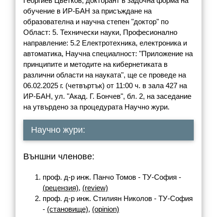
Георгиев Цветков, докторант в задочна форма на
обучение в ИР-БАН за присъждане на
образователна и научна степен "доктор" по
Област: 5. Технически науки, Професионално
направление: 5.2 Електротехника, електроника и
автоматика, Научна специалност: "Приложение на
принципите и методите на кибернетиката в
различни области на науката", ще се проведе на
06.02.2025 г. (четвъртък) от 11:00 ч. в зала 427 на
ИР-БАН, ул. "Акад. Г. Бончев", бл. 2, на заседание
на утвърдено за процедурата Научно жури.
Научно жури:
Външни членове:
проф. д-р инж. Панчо Томов - ТУ-София -
(рецензия)
,
(review)
проф. д-р инж. Стилиян Николов - ТУ-София
-
(становище)
,
(opinion)