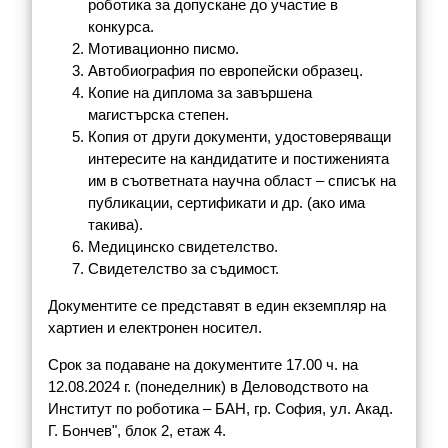
роботика за допускане до участие в
конкурса.
Мотивационно писмо.
Автобиография по европейски образец.
Копие на диплома за завършена
магистърска степен.
Копия от други документи, удостоверяващи
интересите на кандидатите и постиженията
им в съответната научна област – списък на
публикации, сертификати и др. (ако има
такива).
Медицинско свидетелство.
Свидетелство за съдимост.
Документите се представят в един екземпляр на
хартиен и електронен носител.
Срок за подаване на документите 17.00 ч. на
12.08.2024 г. (понеделник) в Деловодството на
Институт по роботика – БАН, гр. София, ул. Акад.
Г. Бончев", блок 2, етаж 4.