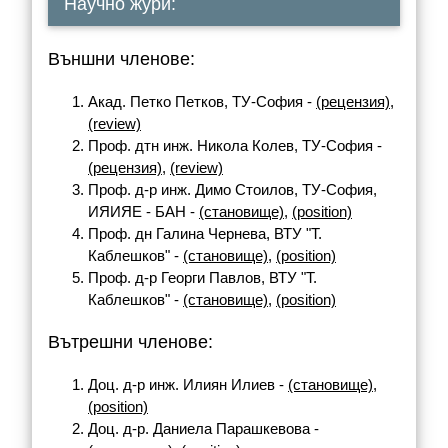
Научно жури:
Външни членове:
Акад. Петко Петков, ТУ-София -
(рецензия)
,
(review)
Проф. дтн инж. Никола Колев, ТУ-София -
(рецензия)
,
(review)
Проф. д-р инж. Димо Стоилов, ТУ-София,
ИЯИЯЕ - БАН -
(становище)
,
(position)
Проф. дн Галина Чернева, ВТУ "Т.
Каблешков" -
(становище)
,
(position)
Проф. д-р Георги Павлов, ВТУ "Т.
Каблешков" -
(становище)
,
(position)
Вътрешни членове:
Доц. д-р инж. Илиян Илиев -
(становище)
,
(position)
Доц. д-р. Даниела Парашкевова -