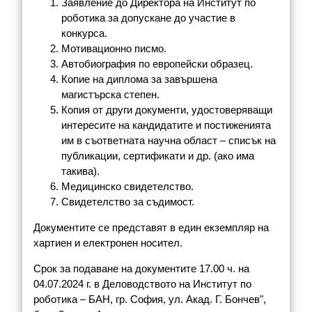
Заявление до Директора на Институт по
роботика за допускане до участие в
конкурса.
Мотивационно писмо.
Автобиография по европейски образец.
Копие на диплома за завършена
магистърска степен.
Копия от други документи, удостоверяващи
интересите на кандидатите и постиженията
им в съответната научна област – списък на
публикации, сертификати и др. (ако има
такива).
Медицинско свидетелство.
Свидетелство за съдимост.
Документите се представят в един екземпляр на
хартиен и електронен носител.
Срок за подаване на документите 17.00 ч. на
04.07.2024 г. в Деловодството на Институт по
роботика – БАН, гр. София, ул. Акад. Г. Бончев",