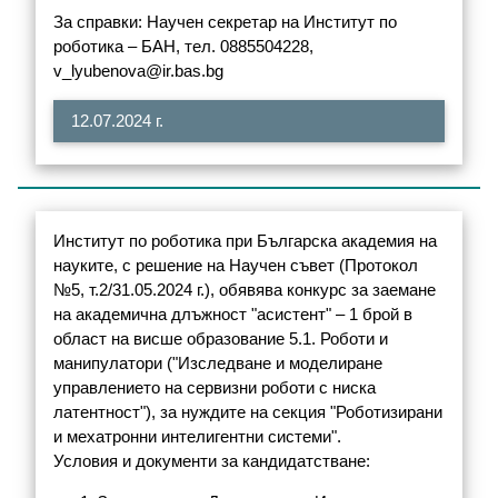
За справки: Научен секретар на Институт по
роботика – БАН, тел. 0885504228,
v_lyubenova@ir.bas.bg
12.07.2024 г.
Институт по роботика при Българска академия на
науките, с решение на Научен съвет (Протокол
№5, т.2/31.05.2024 г.), обявява конкурс за заемане
на академична длъжност "асистент" – 1 брой в
област на висше образование 5.1. Роботи и
манипулатори ("Изследване и моделиране
управлението на сервизни роботи с ниска
латентност"), за нуждите на секция "Роботизирани
и мехатронни интелигентни системи".
Условия и документи за кандидатстване: