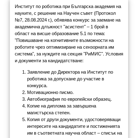
Институт по роботика при Българска академия на
науките, с решение на Научен съвет (Протокол
№7, 28.08.2024 г.), обявява конкурс за заемане на
академична длъжност "асистент" – 1 брой в
област на висше образование 5.1 по тема:
"Повишаване на когнитивните възможности на
роботите чрез оптимизиране на сензорната им
система", за нуждите на секция "РиМИС". Условия
и документи за кандидатстване:
Заявление до Директора на Институт по
роботика за допускане до участие в
конкурса.
Мотивационно писмо.
Автобиография по европейски образец.
Копие на диплома за завършена
магистърска степен.
Копия от други документи, удостоверяващи
интересите на кандидатите и постиженията
им в съответната научна област – списък на