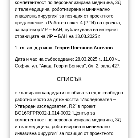
компетентност по персонализирана медицина, 3Д
и телемедицина, роботизирана и минимално
инвазивна хирургия" за позиция от проектното
предложение в Работен пакет 4 (РП4) на проекта,
за партньор ИР – БАН, публикувана на интернет
страницата на ИР – БАН на 13.03.2025 г.:
1.
гл. ас. д-р инж. Георги Цветанов Ангелов
Дата и час на събеседване: 28.03.2025 г., 11.00 ч.,
София, ул. "Акад. Георги Бончев", бл. 2, зала 427.
СПИСЪК
с класирани кандидати по обява за едно свободно
работно място за длъжността "Изследовател –
Утвърден изследовател, R2" в проект
BG16RFPR002-1.014-0002 "Център за
компетентност по персонализирана медицина, 3Д
и телемедицина, роботизирана и минимално
инвазивна хирургия" за позиция от проектното