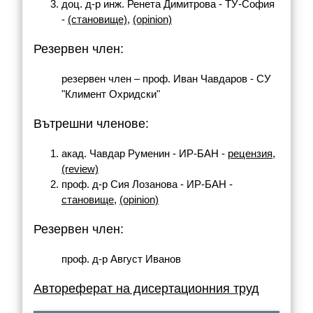
доц. д-р инж. Ренета Димитрова - ТУ-София
-
(становище)
,
(opinion)
Резервен член:
резервен член – проф. Иван Чавдаров - СУ
"Климент Охридски"
Вътрешни членове:
акад. Чавдар Руменин - ИР-БАН -
рецензия
,
(review)
проф. д-р Сия Лозанова - ИР-БАН -
становище
,
(opinion)
Резервен член:
проф. д-р Август Иванов
Автореферат на дисертационния труд