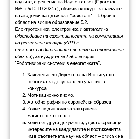
науките, с решение на Научен съвет (Протокол
№8, т.5/10.10.2024 г.), обявява конкурс за заемане
на академична длъжност "асистент" – 1 брой в
област на висше образование 5.2.
Електротехника, електроника и автоматика
(
Изследване на ефективността на компенсация
на реактивни товари (КРТ) в
електроснабдителните системи на промишлени
обекти
), за нуждите на Лаборатория
"Роботизирани системи в енергетиката".
Заявление до Директора на Институт по
роботика за допускане до участие в
конкурса.
Мотивационно писмо.
Автобиография по европейски образец.
Копие на диплома за завършена
магистърска степен.
Копия от други документи, удостоверяващи
интересите на кандидатите и постиженията
им в съответната научна област – списък на