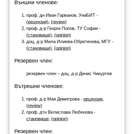
Външни членове:
проф. дн Иван Гарванов, УниБИТ -
(рецензия)
,
(review)
проф. д-р Георги Попов, ТУ София -
(становище)
,
(opinion)
доц. д-р Мила Илиева-Обретенова, МГУ -
(становище)
,
(opinion)
Резервен член:
резервен член – доц. д-р Денис Чикуртев
Вътрешни членове:
проф. д-р Мая Димитрова -
рецензия
,
(review)
проф. дтн Велислава Любенова -
становище
,
(opinion)
Резервен член: