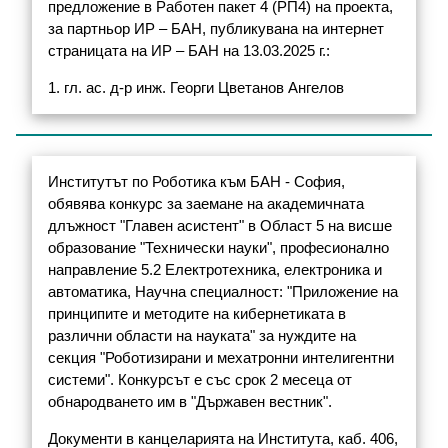
предложение в Работен пакет 4 (РП4) на проекта,
за партньор ИР – БАН, публикувана на интернет
страницата на ИР – БАН на 13.03.2025 г.:
1. гл. ас. д-р инж. Георги Цветанов Ангелов
Институтът по Роботика към БАН - София,
обявява конкурс за заемане на академичната
длъжност "Главен асистент" в Област 5 на висше
образование "Технически науки", професионално
направление 5.2 Електротехника, електроника и
автоматика, Научна специалност: "Приложение на
принципите и методите на кибернетиката в
различни области на науката" за нуждите на
секция "Роботизирани и мехатронни интелигентни
системи". Конкурсът е със срок 2 месеца от
обнародването им в "Държавен вестник".
Документи в канцеларията на Института, каб. 406,