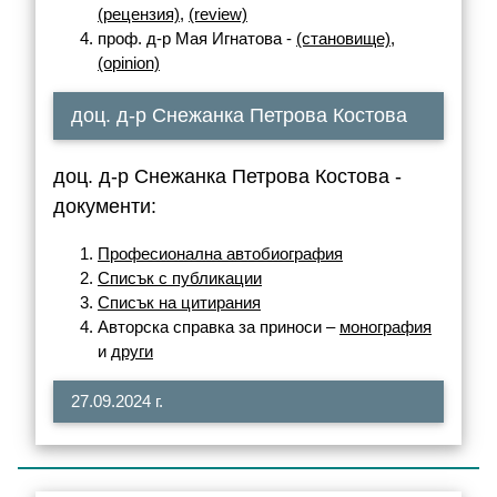
(рецензия)
,
(review)
проф. д-р Мая Игнатова -
(становище)
,
(opinion)
доц. д-р Снежанка Петрова Костова
доц. д-р Снежанка Петрова Костова -
документи:
Професионална автобиография
Списък с публикации
Списък на цитирания
Авторска справка за приноси –
монография
и
други
27.09.2024 г.