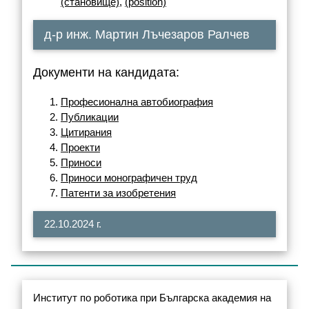
(становище)
,
(position)
д-р инж. Мартин Лъчезаров Ралчев
Документи на кандидата:
Професионална автобиография
Публикации
Цитирания
Проекти
Приноси
Приноси монографичен труд
Патенти за изобретения
22.10.2024 г.
Институт по роботика при Българска академия на