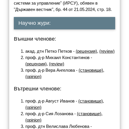
системи за управление" (ИРСУ), обявен в
"Държавен вестник", бр. 44 от 21.05.2024, стр. 18.
Научно жури:
Външни членове:
акад. дтн Петко Петков -
(рецензия)
,
(review)
проф. д-р Михаил Константинов -
(рецензия)
,
(review)
проф. д-р Вера Ангелова -
(становище)
,
(opinion)
Вътрешни членове:
проф. д-р Август Иванов -
(становище)
,
(opinion)
проф. д-р Сия Лозанова -
(становище)
,
(opinion)
проф. дтн Велислава Любенова -