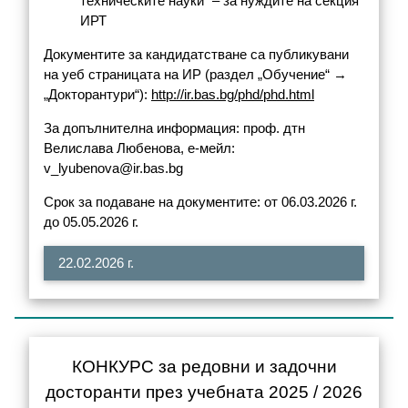
техническите науки“ – за нуждите на секция
ИРТ
Документите за кандидатстване са публикувани
на уеб страницата на ИР (раздел „Обучение“ →
„Докторантури“):
http://ir.bas.bg/phd/phd.html
За допълнителна информация: проф. дтн
Велислава Любенова, е-мейл:
v_lyubenova@ir.bas.bg
Срок за подаване на документите: от 06.03.2026 г.
до 05.05.2026 г.
22.02.2026 г.
КОНКУРС за редовни и задочни
досторанти през учебната 2025 / 2026