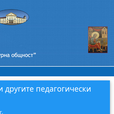
 другите педагогически
г.