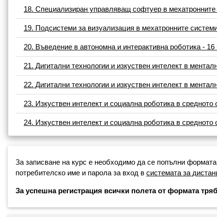
18. Специализиран управляващ софтуер в мехатронните 
19. Подсистеми за визуализация в мехатронните системи
20. Въведение в автономна и интерактивна роботика - 16
21. Дигитални технологии и изкуствен интелект в менталн
22. Дигитални технологии и изкуствен интелект в менталн
23. Изкуствен интелект и социална роботика в средното 
24. Изкуствен интелект и социална роботика в средното 
За записване на курс е необходимо да се попълни формата
потребителско име и парола за вход в
системата за дистан
За успешна регистрация всички полета от формата тряб