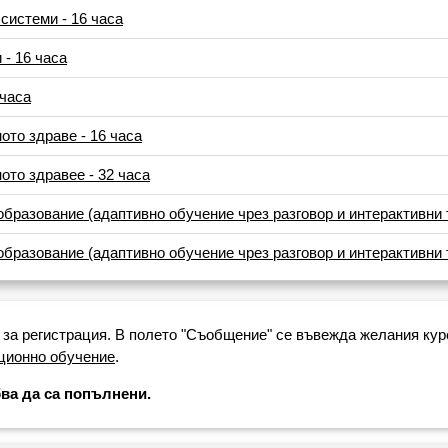
системи - 16 часа
 - 16 часа
 часа
ото здраве - 16 часа
ото здравее - 32 часа
образование (адаптивно обучение чрез разговор и интерактивни т
образование (адаптивно обучение чрез разговор и интерактивни т
 за регистрация. В полето "Съобщение" се въвежда желания ку
ционно обучение
.
ва да са попълнени.