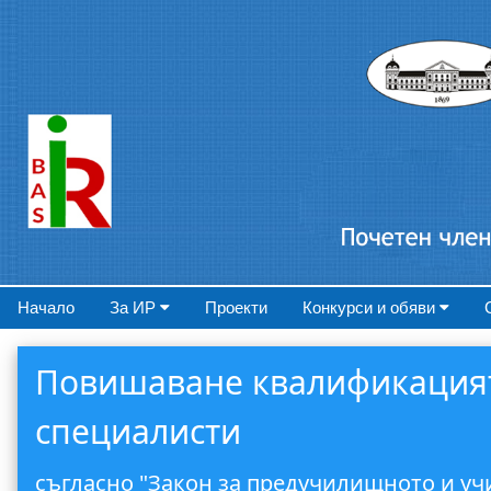
Начало
За ИР
Проекти
Конкурси и обяви
Повишаване квалификацията
специалисти
съгласно "Закон за предучилищното и учи