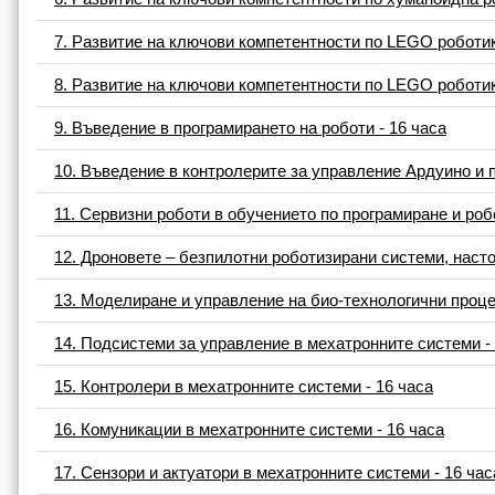
7. Развитие на ключови компетентности по LEGO роботик
8. Развитие на ключови компетентности по LEGO роботик
9. Въведение в програмирането на роботи - 16 часа
10. Въведение в контролерите за управление Ардуино и 
11. Сервизни роботи в обучението по програмиране и робо
12. Дроновете – безпилотни роботизирани системи, наст
13. Моделиране и управление на био-технологични проце
14. Подсистеми за управление в мехатронните системи -
15. Контролери в мехатронните системи - 16 часа
16. Комуникации в мехатронните системи - 16 часа
17. Сензори и актуатори в мехатронните системи - 16 час