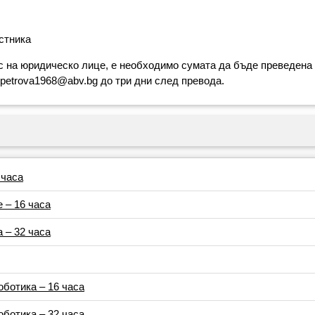
стника
рс на юридическо лице, е необходимо сумата да бъде преведена 
 petrova1968@abv.bg до три дни след превода.
 часа
 – 16 часа
 – 32 часа
оботика – 16 часа
оботика – 32 часа