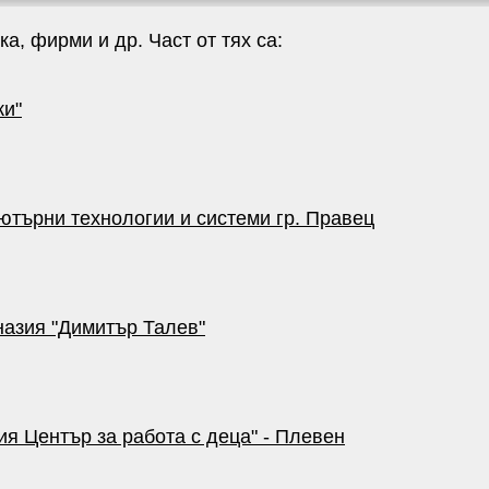
а, фирми и др. Част от тях са:
ки"
търни технологии и системи гр. Правец
азия "Димитър Талев"
ия Център за работа с деца" - Плевен