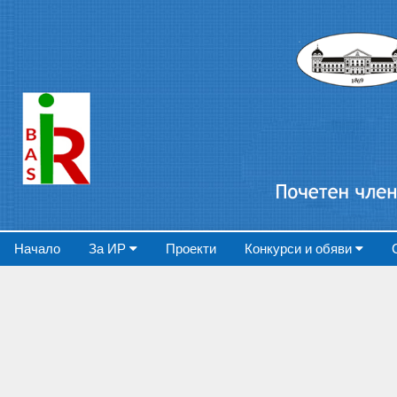
Начало
За ИР
Проекти
Конкурси и обяви