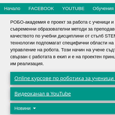
Начало
FACEBOOK
YOUTUBE
Обучения
РОБО-академия е проект за работа с ученици и 
съвременни образователни методи за преподава
качеството по учебни дисциплини от стълб STE
технологии подпомагат специфични области на з
управление на робота. Този начин на учене съд
свързан с работата в екип и е на проектен при
им реализация.
Online курсове по роботика за ученици
Видеоканал в YouTube
Новини