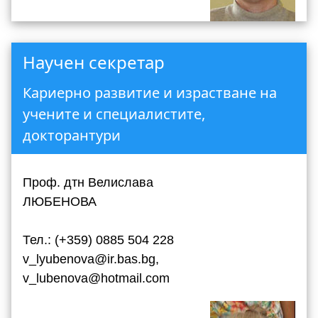
Научен секретар
Кариерно развитие и израстване на
учените и специалистите,
докторантури
Проф. дтн Велислава
ЛЮБЕНОВА
Тел.: (+359) 0885 504 228
v_lyubenova@ir.bas.bg,
v_lubenova@hotmail.com