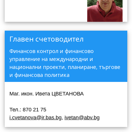
Главен счетоводител
Финансов контрол и финансово
управление на международни и
национални проекти, планиране, търгове
и финансова политика
Маг. икон. Ивета ЦВЕТАНОВА
Тел.: 870 21 75
i.cvetanova@ir.bas.bg
,
ivetan@abv.bg