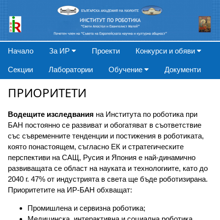
Начало
За ИР
Проекти
Конкурси и обяви
Секции
Лаборатории
Обучение
Документи
ПРИОРИТЕТИ
Водещите изследвания
на Института по роботика при
БАН постоянно се развиват и обогатяват в съответствие
със съвременните тенденции и постижения в роботиката,
която понастоящем, съгласно ЕК и стратегическите
перспективи на САЩ, Русия и Япония е най-динамично
развиващата се област на науката и технологиите, като до
2040 г. 47% от индустрията в света ще бъде роботизирана.
Приоритетите на ИР-БАН обхващат:
Промишлена и сервизна роботика;
Медицинска, интерактивна и социална роботика,