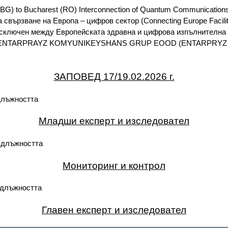
) to Bucharest (RO) Interconnection of Quantum Communications In
ързване на Европа – цифров сектор (Connecting Europe Facility –
 сключен между Европейската здравна и цифрова изпълнителна 
тор ENTARPRAYZ KOMYUNIKEYSHANS GRUP EOOD (ENTARPRYZ EOO
ЗАПОВЕД 17/19.02.2026 г.
длъжността
Младши експерт и изследовател
а длъжността
Мониторинг и контрол
 длъжността
Главен експерт и изследовател