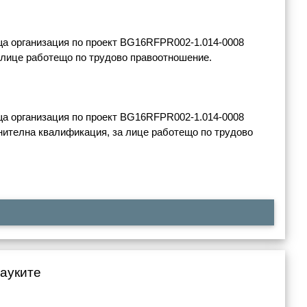
еща организация по проект BG16RFPR002-1.014-0008
а лице работещо по трудово правоотношение.
еща организация по проект BG16RFPR002-1.014-0008
лнителна квалификация, за лице работещо по трудово
науките