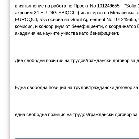
в изпълнение на работа по Проект No 101249655 – “Sofia (BG
акроним 24-EU-DIG-SBIQCI, финансиран по Механизма за св
EUROQCI, въз основа на Grant Agreement No 101249655,
комисия, и консорциум от бенефициенти, с координа
академия на науките участва като бенефициент.
Две свободни позиции на трудов/граждански договор за 
Една свободна позиция на трудов/граждански договор з
една свободна позиция на трудов/граждански договор за