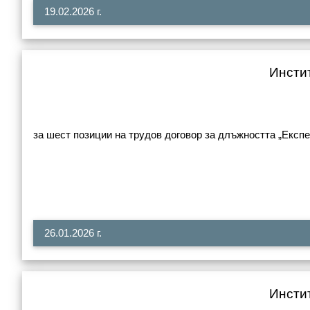
19.02.2026 г.
Инстит
за шест позиции на трудов договор за длъжността „Експе
26.01.2026 г.
Инстит